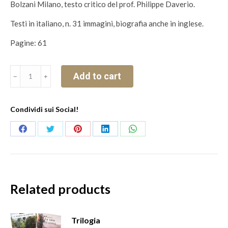
Bolzani Milano, testo critico del prof. Philippe Daverio.
Testi in italiano, n. 31 immagini, biografia anche in inglese.
Pagine: 61
L'arte
Add to cart
﹣
﹢
di
Betto
Condividi sui Social!
Lotti,
"Paesaggi
Share
Share
Share
Share
Share
lombardi,
on
on
on
on
on
Luoghi
Facebook
Twitter
Pinterest
LinkedIn
WhatsApp
dello
spirito"
Related products
quantity
Trilogia